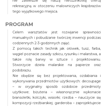
nie zawiedzie się naszą nietuzinkową ofertą
rekreacyjną w otoczeniu malowniczych krajobrazów
tego wyjątkowego miejsca.
PROGRAM
Celem warsztatów jest rozwijanie sprawności
manualnych i pobudzanie twórczej inwencji podczas
codziennych 2-3-godzinnych zajęć.
Z pomocą takich technik jak ołówek, tusz, farba,
węgiel poznacie zasady szkicu, rysunku i malarstwa, a
także rolę barwy w sztuce i projektowaniu.
Stworzycie dzieła malarskie na papierze oraz
podobraziu.
Nie obędzie się bez projektowania, ozdabiania i
wykonywania przedmiotów użytkowych: decoupage
– w oryginalny sposób ozdobicie przedmioty
użytkowe; biżuteria – własnoręcznie wykonacie
bransoletki, kolczyki, wisiorki; rzeźba – nauczycie się
kompozycji rzeźbiarskiej; garderoba – zaprojektujecie