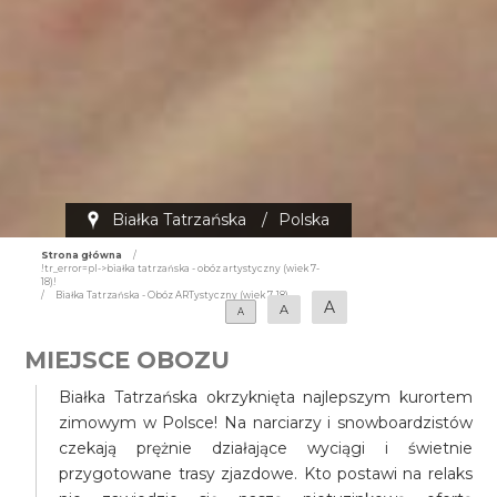
Białka Tatrzańska
/
Polska
Strona główna
/
!tr_error=pl->białka tatrzańska - obóz artystyczny (wiek 7-
18)!
/
Białka Tatrzańska - Obóz ARTystyczny (wiek 7-18)
A
A
A
MIEJSCE OBOZU
Białka Tatrzańska okrzyknięta najlepszym kurortem
zimowym w Polsce! Na narciarzy i snowboardzistów
czekają prężnie działające wyciągi i świetnie
przygotowane trasy zjazdowe. Kto postawi na relaks