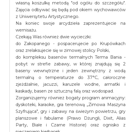
własną koszulkę metodą "od ogółu do szczegółu".
Zajęcia odbywać się będą pod okiem wychowawców
z Uniwersytetu Artystycznego.
Na koniec swoje arcydzieła zaprezentujecie na
wernisażu.
Czekają Was również dwie wycieczki:
do Zakopanego - pospacerujecie po Krupówkach
oraz zrelaksujecie się w zimowej stolicy Polski,
do kompleksu basenów termalnych Terma Bania -
pobyt w strefie zabawy, w której znajdują się 2
baseny wewnętrzne i jeden zewnętrzny z wodą
termalną o temperaturze do 37°C, całoroczne
zjeżdżalnie, jacuzzi, karuzele wodne, armatki i
kaskady, basen ze sztuczną falą oraz wodospad.
Zorganizujemy również bogaty program animacyjny:
dyskoteki, karaoke, gra terenową „Zimowa Maszyna
Szyfrująca", gry i zabawy na świeżym powietrzu, gry
planszowe i fabularne (Prawo Dżungli, Dixit, Alias
Party, Białe i Czarne Historie) oraz ognisko z
pieczeniem kiełbasek.