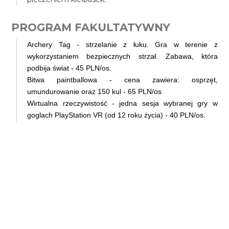
PROGRAM FAKULTATYWNY
Archery Tag - strzelanie z łuku. Gra w terenie z
wykorzystaniem bezpiecznych strzał. Zabawa, która
podbija świat - 45 PLN/os.
Bitwa paintballowa - cena zawiera: osprzęt,
umundurowanie oraz 150 kul - 65 PLN/os
Wirtualna rzeczywistość - jedna sesja wybranej gry w
goglach PlayStation VR (od 12 roku życia) - 40 PLN/os.
Popołudniowe szusowanie dla osób jeżdżących (płatne
gotówką na miejscu) (max 3 wyjazdy w turnusie) (cena
zawiera karnet ale nie zawiera opłaty za wypożyczenie
sprzętu narciarskiego/snowboardowego) - 150 PLN/
wyjazd
Fotorelacja obozowa - do pobrania online - realizacja do 3
tygodni po zakończeniu obozu - 35 PLN/os.
ZAKWATEROWANIE