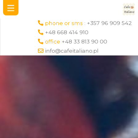
phone or sms :
+357 96 909 542
+48 668 414 910
office
+48 33 813 90 00
info@cafeitaliano.pl