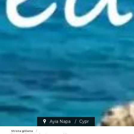
Ayia Napa
/
Cypr
Strona główna
/