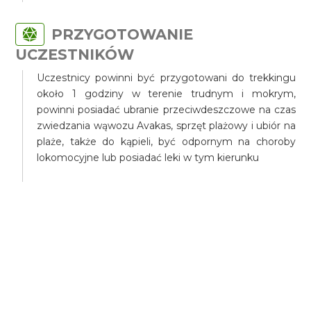
PRZYGOTOWANIE
UCZESTNIKÓW
Uczestnicy powinni być przygotowani do trekkingu
około 1 godziny w terenie trudnym i mokrym,
powinni posiadać ubranie przeciwdeszczowe na czas
zwiedzania wąwozu Avakas, sprzęt plażowy i ubiór na
plaże, także do kąpieli, być odpornym na choroby
lokomocyjne lub posiadać leki w tym kierunku
TRANSPORT
Wykorzystamy na naszej wycieczce samochód
terenowy z napędem 4x4, specjalnie przygotowany
do wycieczki offroad, tej skali trudności, pokonania
dróg o charakterze górskim i skalistym.