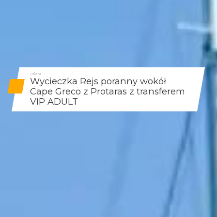
Oferta
Wycieczka Rejs poranny wokół
Cape Greco z Protaras z transferem
VIP ADULT