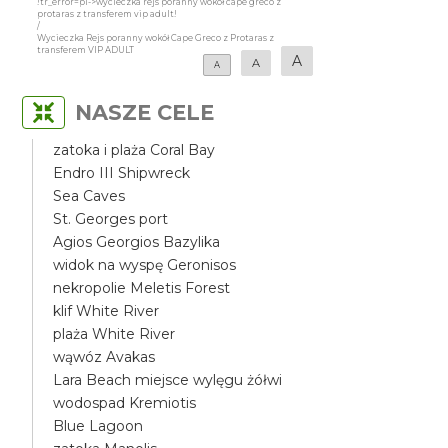
!tr_error=pl->wycieczka rejs poranny wokół cape greco z
protaras z transferem vip adult!
/
Wycieczka Rejs poranny wokół Cape Greco z Protaras z
transferem VIP ADULT
A
A
A
NASZE CELE
zatoka i plaża Coral Bay
Endro III Shipwreck
Sea Caves
St. Georges port
Agios Georgios Bazylika
widok na wyspę Geronisos
nekropolie Meletis Forest
klif White River
plaża White River
wąwóz Avakas
Lara Beach miejsce wylęgu żółwi
wodospad Kremiotis
Blue Lagoon