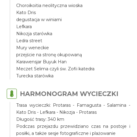
Choroikoitia neolityczna wioska
Kato Dris
degustacja w winiarni
Lefkara
Nikozja starówka
Ledra street
Mury weneckie
przejście na stronę okupowaną
Karawensjar Buyuk Han
Meczet Selima czyli św. Zofii katedra
Turecka starówka
HARMONOGRAM WYCIECZKI
Trasa wycieczki: Protaras - Famagusta - Salamina -
Kato Dris - Lefkara - Nikozja - Protaras
Długość trasy: 340 km
Podczas przejazdu przewidziano czas na postoje i
posiłki, a także sesje fotograficzne i plażowanie