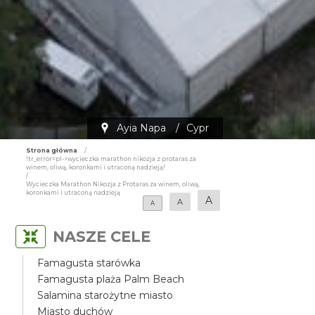
Ayia Napa
/
Cypr
Strona główna
/
!tr_error=pl->wycieczka marathon nikozja z protaras za
winem, oliwą, koronkami i utraconą nadzieją!
/
Wycieczka Marathon Nikozja z Protaras za winem, oliwą,
koronkami i utraconą nadzieją
A
A
A
NASZE CELE
Famagusta starówka
Famagusta plaża Palm Beach
Salamina starożytne miasto
Miasto duchów