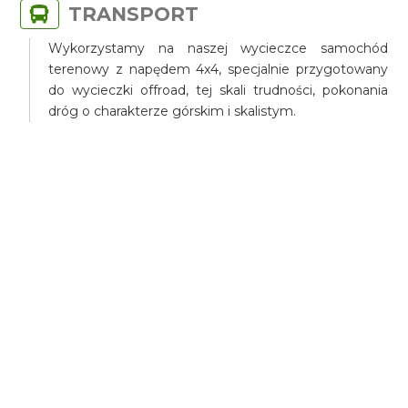
TRANSPORT
Wykorzystamy na naszej wycieczce samochód
terenowy z napędem 4x4, specjalnie przygotowany
do wycieczki offroad, tej skali trudności, pokonania
dróg o charakterze górskim i skalistym.
CENA ZAWIERA
usługi kierowcy przewodnika
prywatny transport jeepem
parkingi
butelka wody
filiżanka tureckiej kawy lub tereckiej herbaty