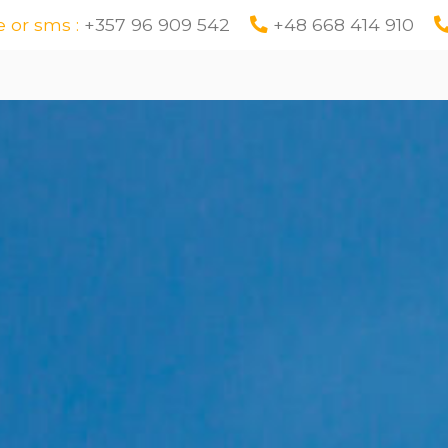
 or sms :
+357 96 909 542
+48 668 414 910