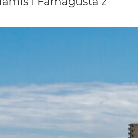
lamis i Famagusta z