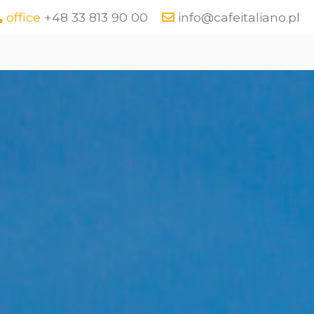
office
+48 33 813 90 00
info@cafeitaliano.pl