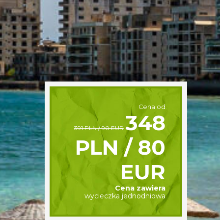
Cena od
348
391 PLN / 90 EUR
PLN / 80
EUR
Cena zawiera
wycieczka jednodniowa