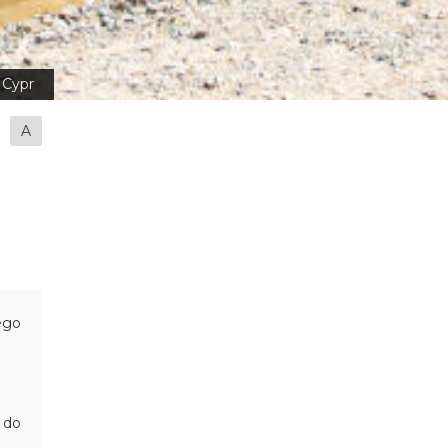
Cypr
A
ego
 do