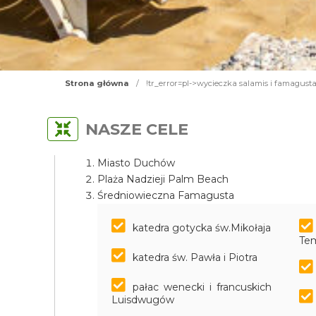
Strona główna
/
!tr_error=pl->wycieczka salamis i famagusta
NASZE CELE
Miasto Duchów
Plaża Nadzieji Palm Beach
Średniowieczna Famagusta
katedra gotycka św.Mikołaja
Tem
katedra św. Pawła i Piotra
pałac wenecki i francuskich
Luisdwugów