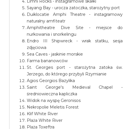
Limni Rocks - instagramowe skałki
Sayang Bay - urocza zatoczka, starożytny port
Duiklocatie Amphi Theatre - instagramowy
naturalny amfiteatr
Amphitheatre Dive Site - miejsce do
nurkowania i snorkelingu
Endro III Shipwreck - wrak statku, sesja
zdjęciowa
Sea Caves - jaskinie morskie
Farma bananowców
St. Georges port - starożytna zatoka św.
Jerzego, do którego przybyli Rzymianie
Agios Georgios Bazylika
Saint George's Medieval Chapel -
średniowieczna kapliczka
Widok na wyspę Geronisos
Nekropolie Meletis Forest
Klif White River
Plaża White River
Plaża Toxeftra