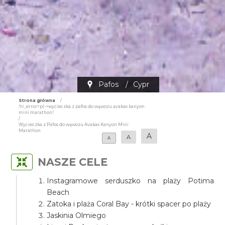
Pafos
/
Cypr
Strona główna
/
!tr_error=pl->wycieczka z pafos do wąwozu avakas kanyon
mini marathon!
/
Wycieczka z Pafos do wąwozu Avakas Kanyon Mini
Marathon
A
A
A
NASZE CELE
Instagramowe serduszko na plaży Potima
Beach
Zatoka i plaża Coral Bay - krótki spacer po plaży
Jaskinia Olmiego