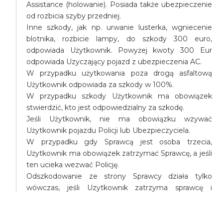
Assistance (holowanie). Posiada także ubezpieczenie
od rozbicia szyby przedniej.
Inne szkody, jak np. urwanie lusterka, wgniecenie
blotnika, rozbicie lampy, do szkody 300 euro,
odpowiada Użytkownik. Powyżej kwoty 300 Eur
odpowiada Uzyczający pojazd z ubezpieczenia AC.
W przypadku użytkowania poza drogą asfaltową
Użytkownik odpowiada za szkody w 100%.
W przypadku szkody Użytkownik ma obowiązek
stwierdzić, kto jest odpowiedzialny za szkodę.
Jeśli Użytkownik, nie ma obowiązku wzywać
Użytkownik pojazdu Policji lub Ubezpieczyciela.
W przypadku gdy Sprawcą jest osoba trzecia,
Użytkownik ma obowiązek zatrzymać Sprawcę, a jeśli
ten ucieka wezwać Policję.
Odszkodowanie ze strony Sprawcy działa tylko
wówczas, jeśli Uzytkownik zatrzyma sprawcę i
wezwie Ubezpieczyciela na miejsce zdarzenia
(Policję wzywa się tylko wówczas jeśli są straty na
ciele, utracie zdrowia itp.)