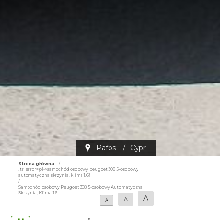
Pafos
/
Cypr
Strona główna
/
!tr_error=pl->samochód osobowy peugoet 308 5-osobowy
automatyczna skrzynia, klima 1.6!
/
Samochód osobowy Peugoet 308 5-osobowy Automatyczna
Skrzynia, Klima 1.6
A
A
A