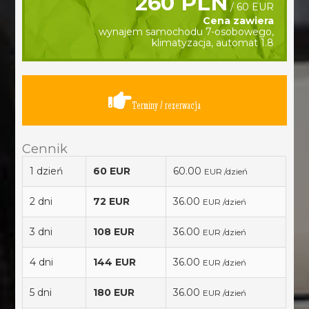
260 PLN
/ 60 EUR
Cena zawiera
wynajem samochodu 7-osobowego,
klimatyzacja, automat 1.8
Terminy / rezerwacja
Cennik
1 dzień
60 EUR
60.00
EUR /dzień
2 dni
72 EUR
36.00
EUR /dzień
3 dni
108 EUR
36.00
EUR /dzień
4 dni
144 EUR
36.00
EUR /dzień
5 dni
180 EUR
36.00
EUR /dzień