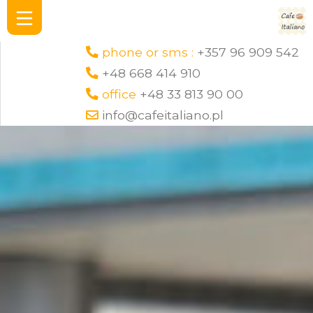
phone or sms :
+357 96 909 542
+48 668 414 910
office
+48 33 813 90 00
info@cafeitaliano.pl