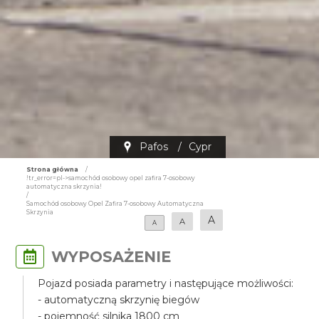
Pafos
/
Cypr
Strona główna
/
!tr_error=pl->samochód osobowy opel zafira 7-osobowy
automatyczna skrzynia!
/
Samochód osobowy Opel Zafira 7-osobowy Automatyczna
Skrzynia
A
A
A
WYPOSAŻENIE
Pojazd posiada parametry i następujące możliwości:
- automatyczną skrzynię biegów
- pojemność silnika 1800 cm