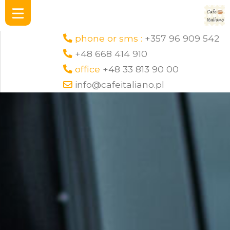
phone or sms :
+357 96 909 542
+48 668 414 910
office
+48 33 813 90 00
info@cafeitaliano.pl