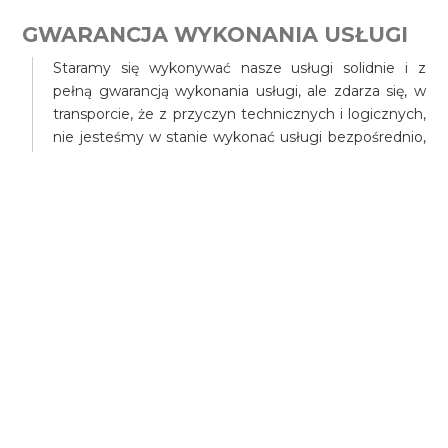
GWARANCJA WYKONANIA USŁUGI
Staramy się wykonywać nasze usługi solidnie i z
pełną gwarancją wykonania usługi, ale zdarza się, w
transporcie, że z przyczyn technicznych i logicznych,
nie jesteśmy w stanie wykonać usługi bezpośrednio,
dlatego w takim przypadku gwarantujemy i
zobowiązujemy się do pokrycia kosztów transportu
zastępczego zorganizowanego przez naszą firmę, a
w przypadku trudności mogą Państwo zamówić,
dowolną takśowkę na nasz koszt.
Gwarantujemy wykonanie usługi w terminie i w
określonym miejscu, tylko w przypadku przedpłaty.
W przypadku płatności ad-hock, czyli po rozpoczęciu
usługi, nie możemy zagwarantować w 100
procentach i odpowiadamy prawnie tylko do
wysokości, kwoty usługi, opublikowanej, przez naszą
firmę.
W przypadku przedpłaty, i nie wykonania usługi