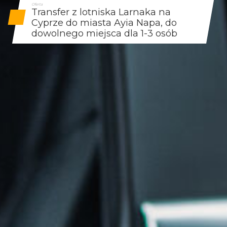
Oferta
Transfer z lotniska Larnaka na
Cyprze do miasta Ayia Napa, do
dowolnego miejsca dla 1-3 osób