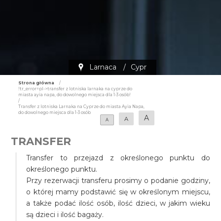
Larnaca
/
Cypr
Strona główna
/
!tr_error=pl->transfer z lotniska larnaka na cyprze do
miasta ayia napa, do dowolnego miejsca dla 1-3 osób!
/
Transfer z lotniska Larnaka na Cyprze do miasta Ayia Napa,
do dowolnego miejsca dla 1-3 osób
A
A
A
TRANSFER
Transfer to przejazd z określonego punktu do
określonego punktu.
Przy rezerwacji transferu prosimy o podanie godziny,
o której mamy podstawić się w określonym miejscu,
a także podać ilość osób, ilość dzieci, w jakim wieku
są dzieci i ilość bagaży.