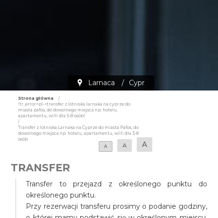
Larnaca
/
Cypr
Strona główna
/
!tr_error=pl->transfer z lotniska larnaka na cyprze do
miasta pafos, do dowolnego miejsca np. hotelu,
apartamentu, willi dla 5-8 osób!
/
Transfer z lotniska Larnaka na Cyprze do miasta Pafos, do
dowolnego miejsca np. hotelu, apartamentu, willi dla 5-8
osób
A
A
A
TRANSFER
Transfer to przejazd z określonego punktu do
określonego punktu.
Przy rezerwacji transferu prosimy o podanie godziny,
o której mamy podstawić się w określonym miejscu,