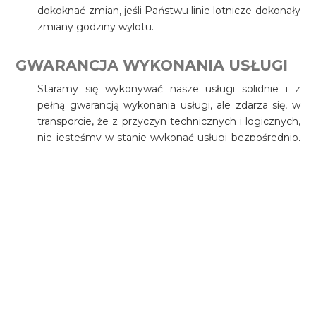
dokoknać zmian, jeśli Państwu linie lotnicze dokonały
zmiany godziny wylotu.
GWARANCJA WYKONANIA USŁUGI
Staramy się wykonywać nasze usługi solidnie i z
pełną gwarancją wykonania usługi, ale zdarza się, w
transporcie, że z przyczyn technicznych i logicznych,
nie jesteśmy w stanie wykonać usługi bezpośrednio,
dlatego w takim przypadku gwarantujemy i
zobowiązujemy się do pokrycia kosztów transportu
zastępczego zorganizowanego przez naszą firmę, a
w przypadku trudności mogą Państwo zamówić,
dowolną takśowkę na nasz koszt.
Gwarantujemy wykonanie usługi w terminie i w
określonym miejscu, tylko w przypadku przedpłaty.
W przypadku płatności ad-hock, czyli po rozpoczęciu
usługi, nie możemy zagwarantować w 100
procentach i odpowiadamy prawnie tylko do
wysokości, kwoty usługi, opublikowanej, przez naszą