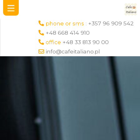
phone or sms :
+357 96 909 542
+48 668 414 910
office
+48 33 813 90 00
info@cafeitaliano.pl