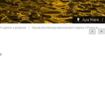
Ayia Napa
/
ch cyprów z protaras!
/
Wycieczka Nikozja stolica dwóch Cyprów z Protaras
A
A
go