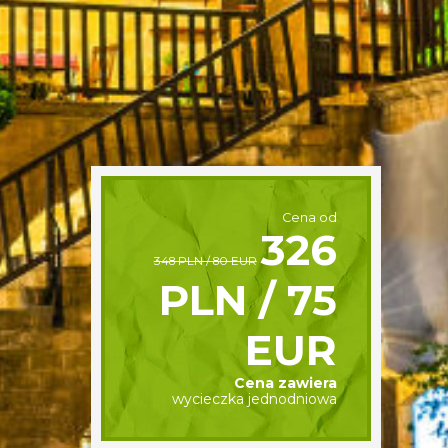
Cena od
326
348 PLN / 80 EUR
PLN / 75
EUR
Cena zawiera
wycieczka jednodniowa