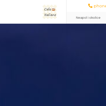
phone
Neapol i okolice