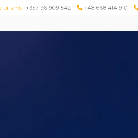
 or sms :
+357 96 909 542
+48 668 414 910