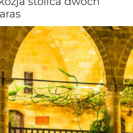
kozja stolica dwóch
aras