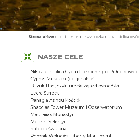
Strona główna
/
!tr_error=pl->wycieczka nikozja stolica dwó
NASZE CELE
Nikozja - stolica Cypru Północnego i Południowe
Cyprus Museum (opcjonalnie)
Buyuk Han, czyli turecki zajazd osmański
Ledra Strreet
Panagia Asinou Kościół
Shacolas Tower Muzeum i Obserwatorium
Machairas Monastyr
Meczet Selimiye
Katedra św. Jana
Pomnik Wolności, Liberty Monument