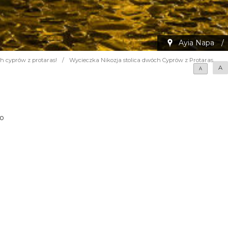
Ayia Napa
/
ch cyprów z protaras!
/
Wycieczka Nikozja stolica dwóch Cyprów z Protaras
A
A
go