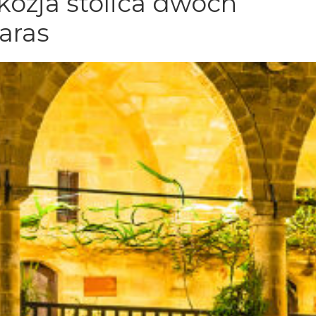
kozja stolica dwóch
aras