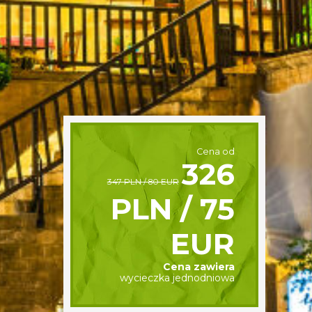
Cena od
326
347 PLN / 80 EUR
PLN / 75
EUR
Cena zawiera
wycieczka jednodniowa