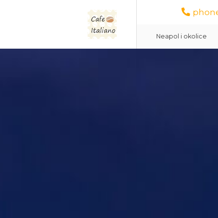
phone
Neapol i okolice