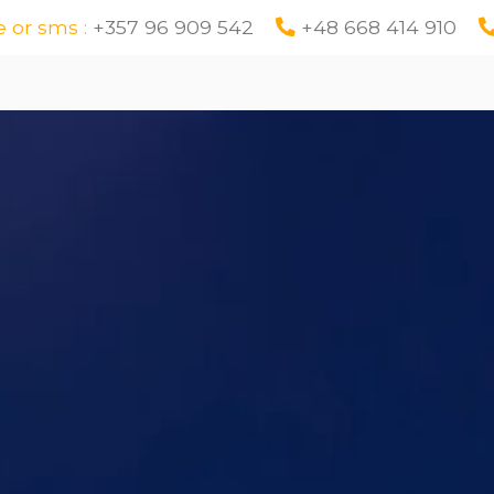
 or sms :
+357 96 909 542
+48 668 414 910