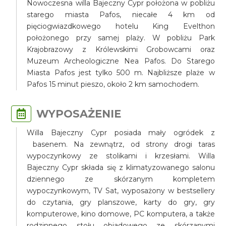
Nowoczesna willa Bajeczny Cypr położona w pobliżu
starego miasta Pafos, niecałe 4 km od
pięciogwiazdkowego hotelu King Evelthon
położonego przy samej plaży. W pobliżu Park
Krajobrazowy z Królewskimi Grobowcami oraz
Muzeum Archeologiczne Nea Pafos. Do Starego
Miasta Pafos jest tylko 500 m. Najbliższe plaże w
Pafos 15 minut pieszo, około 2 km samochodem.
WYPOSAŻENIE
Willa Bajeczny Cypr posiada mały ogródek z
basenem. Na zewnątrz, od strony drogi taras
wypoczynkowy ze stolikami i krzesłami. Willa
Bajeczny Cypr składa się z klimatyzowanego salonu
dziennego ze skórzanym kompletem
wypoczynkowym, TV Sat, wyposażony w bestsellery
do czytania, gry planszowe, karty do gry, gry
komputerowe, kino domowe, PC komputera, a także
rodzinnego stołu obiadowego ze skórzanymi