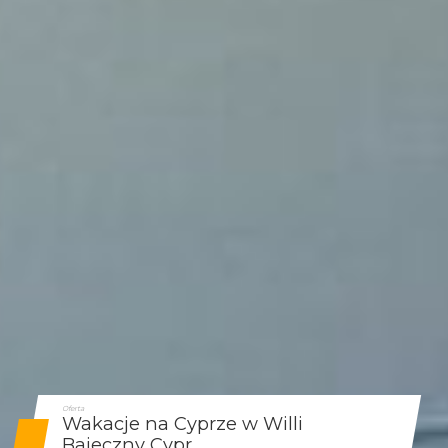
Oferta
Wakacje na Cyprze w Willi
Bajeczny Cypr