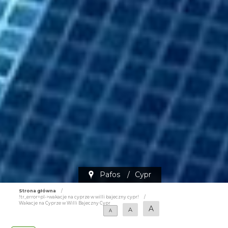
Pafos
/
Cypr
Strona główna
/
!tr_error=pl->wakacje na cyprze w willi bajeczny cypr!
/
Wakacje na Cyprze w Willi Bajeczny Cypr
A
A
A