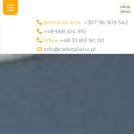
phone or sms :
+357 96 909 542
+48 668 414 910
office
+48 33 813 90 00
info@cafeitaliano.pl