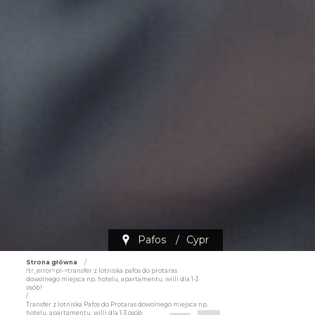
Pafos
/
Cypr
Strona główna
/
!tr_error=pl->transfer z lotniska pafos do protaras
dowolnego miejsca np. hotelu, apartamentu, willi dla 1-3
osób!
/
Transfer z lotniska Pafos do Protaras dowolnego miejsca np.
hotelu, apartamentu, willi dla 1-3 osób