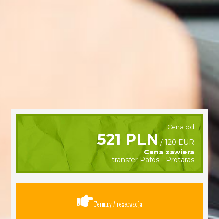
Cena od
521 PLN
/ 120 EUR
Cena zawiera
transfer Pafos - Protaras
Terminy / rezerwacja