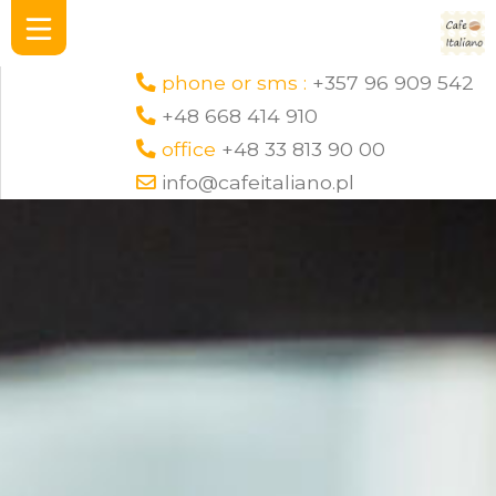
phone or sms :
+357 96 909 542
+48 668 414 910
office
+48 33 813 90 00
info@cafeitaliano.pl