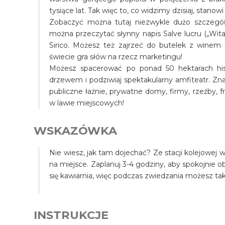
tysiące lat. Tak więc to, co widzimy dzisiaj, stan
Zobaczyć można tutaj niezwykle dużo szczegół
można przeczytać słynny napis Salve lucru („Wita
Sirico. Możesz też zajrzeć do butelek z wine
świecie gra słów na rzecz marketingu!
Możesz spacerować po ponad 50 hektarach his
drzewem i podziwiaj spektakularny amfiteatr. Zna
publiczne łaźnie, prywatne domy, firmy, rzeźby,
w lawie miejscowych!
WSKAZÓWKA
Nie wiesz, jak tam dojechać? Ze stacji kolejowe
na miejsce. Zaplanuj 3-4 godziny, aby spokojnie o
się kawiarnia, więc podczas zwiedzania możesz ta
INSTRUKCJE