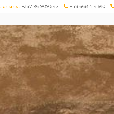
 or sms :
+357 96 909 542
+48 668 414 910