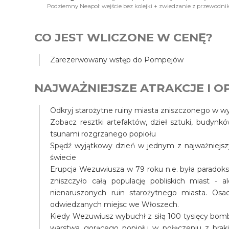
Podziemny Neapol: wejście bez kolejki + zwiedzanie z przewodni
CO JEST WLICZONE W CENĘ?
Zarezerwowany wstęp do Pompejów
NAJWAŻNIEJSZE ATRAKCJE I OP
Odkryj starożytne ruiny miasta zniszczonego w 
Zobacz resztki artefaktów, dzieł sztuki, budynk
tsunami rozgrzanego popiołu
Spędź wyjątkowy dzień w jednym z najważniejszy
świecie
Erupcja Wezuwiusza w 79 roku n.e. była paradok
zniszczyło całą populację pobliskich miast - al
nienaruszonych ruin starożytnego miasta. Osa
odwiedzanych miejsc we Włoszech.
Kiedy Wezuwiusz wybuchł z siłą 100 tysięcy bomb
warstwa gorącego popiołu w połączeniu z braki