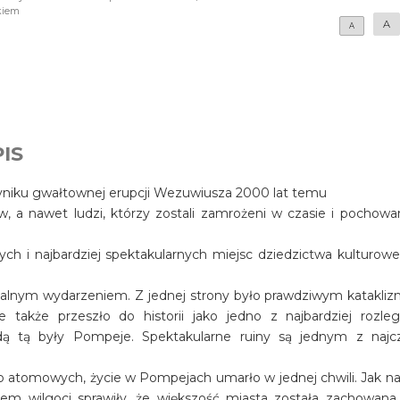
kiem
A
A
IS
wyniku gwałtownej erupcji Wezuwiusza 2000 lat temu
ów, a nawet ludzi, którzy zostali zamrożeni w czasie i pochowa
ch i najbardziej spektakularnych miejsc dziedzictwa kulturow
salnym wydarzeniem. Z jednej strony było prawdziwym katakli
e także przeszło do historii jako jedno z najbardziej rozleg
dą tą były Pompeje. Spektakularne ruiny są jednym z najcz
 atomowych, życie w Pompejach umarło w jednej chwili. Jak na 
em wilgoci sprawiły, że większość miasta została zachowana