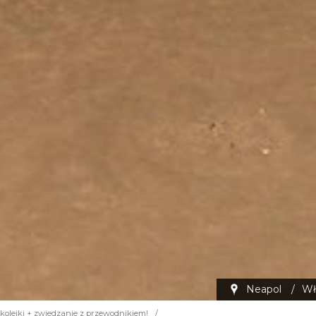
Neapol
/
Wł
 kolejki + zwiedzanie z przewodnikiem!
/