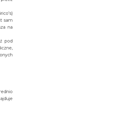
ico's)
st sam
sza na
dź pod
iczne,
żonych
rednio
ajduje