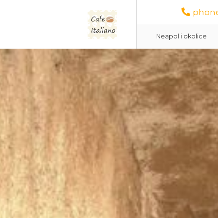
phone
Neapol i okolice