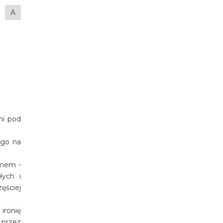
A
ni pod
ego na
zmem -
łych i
ęściej
ironię
 przez