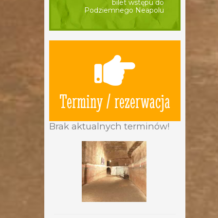
bilet wstępu do
Podziemnego Neapolu
Terminy / rezerwacja
Brak aktualnych terminów!