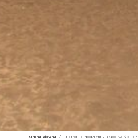
Strona główna
/
!tr_error=pl->podziemny neapol: wejście bez