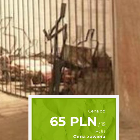
Cena od
65 PLN
/ 15
EUR
Cena zawiera