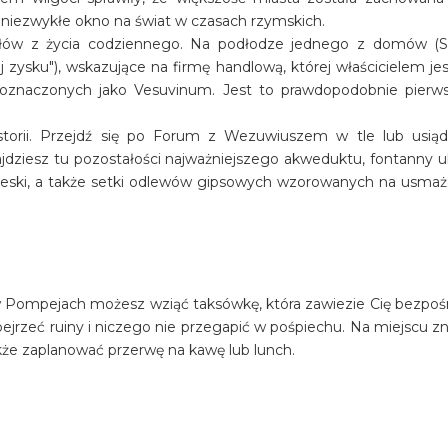
owi niezwykłe okno na świat w czasach rzymskich.
ów z życia codziennego. Na podłodze jednego z domów (Sir
j zysku"), wskazujące na firmę handlową, której właścicielem je
m oznaczonych jako Vesuvinum. Jest to prawdopodobnie pierw
torii. Przejdź się po Forum z Wezuwiuszem w tle lub usią
jdziesz tu pozostałości najważniejszego akweduktu, fontanny ul
 freski, a także setki odlewów gipsowych wzorowanych na usma
j w Pompejach możesz wziąć taksówkę, która zawiezie Cię bezpoś
bejrzeć ruiny i niczego nie przegapić w pośpiechu. Na miejscu zn
kże zaplanować przerwę na kawę lub lunch.