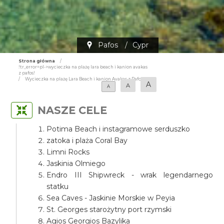
Pafos
/
Cypr
Strona główna
/
!tr_error=pl->wycieczka na plażę lara beach i kanion avakas
z pafos!
/
Wycieczka na plażę Lara Beach i kanion Avakas z Pafos
A
A
A
NASZE CELE
Potima Beach i instagramowe serduszko
zatoka i plaża Coral Bay
Limni Rocks
Jaskinia Olmiego
Endro III Shipwreck - wrak legendarnego
statku
Sea Caves - Jaskinie Morskie w Peyia
St. Georges starożytny port rzymski
Agios Georgios Bazylika