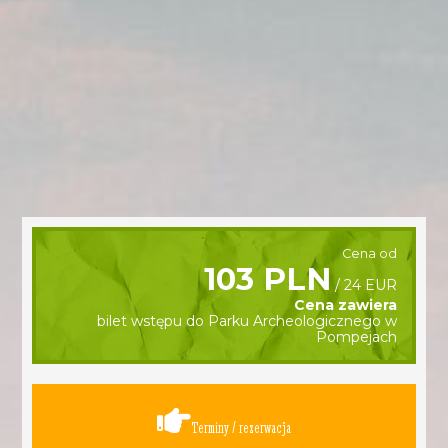
Cena od
103 PLN
/ 24 EUR
Cena zawiera
bilet wstępu do Parku Archeologicznego w
Pompejach
Terminy / rezerwacja