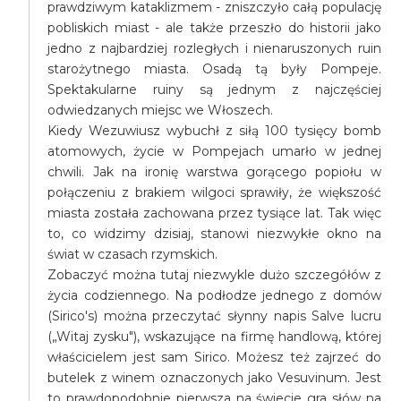
prawdziwym kataklizmem - zniszczyło całą populację
pobliskich miast - ale także przeszło do historii jako
jedno z najbardziej rozległych i nienaruszonych ruin
starożytnego miasta. Osadą tą były Pompeje.
Spektakularne ruiny są jednym z najczęściej
odwiedzanych miejsc we Włoszech.
Kiedy Wezuwiusz wybuchł z siłą 100 tysięcy bomb
atomowych, życie w Pompejach umarło w jednej
chwili. Jak na ironię warstwa gorącego popiołu w
połączeniu z brakiem wilgoci sprawiły, że większość
miasta została zachowana przez tysiące lat. Tak więc
to, co widzimy dzisiaj, stanowi niezwykłe okno na
świat w czasach rzymskich.
Zobaczyć można tutaj niezwykle dużo szczegółów z
życia codziennego. Na podłodze jednego z domów
(Sirico's) można przeczytać słynny napis Salve lucru
(„Witaj zysku"), wskazujące na firmę handlową, której
właścicielem jest sam Sirico. Możesz też zajrzeć do
butelek z winem oznaczonych jako Vesuvinum. Jest
to prawdopodobnie pierwsza na świecie gra słów na