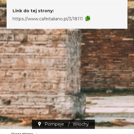
Link do tej strony:
https://www.cafeitaliano.pl/3/18111
Pompeje
/
Włochy
Strona główna
/