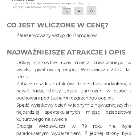
!tr_error=pl->pompeje: zarezerwowane wejście - bilety!
/
Pompeje: Zarezerwowane wejście - bilety
A
A
A
CO JEST WLICZONE W CENĘ?
Zarezerwowany wstęp do Pompejów
NAJWAŻNIEJSZE ATRAKCJE I OPIS
Odkryj starożytne ruiny miasta zniszczonego w
wyniku gwałtownej erupcji Wezuwiusza 2000 lat
temu
Zobacz resztki artefaktów, dzieł sztuki, budynków, a
nawet ludzi, którzy zostali zamrożeni w czasie i
pochowani pod tsunami rozgrzanego popiołu
Spędź wyjątkowy dzień w jednym z najważniejszych i
najbardziej spektakularnych miejsc dziedzictwa
kulturowego na świecie
Erupcja Wezuwiusza w 79 roku n.e. była
paradoksalnym wydarzeniem. Z jednej strony było