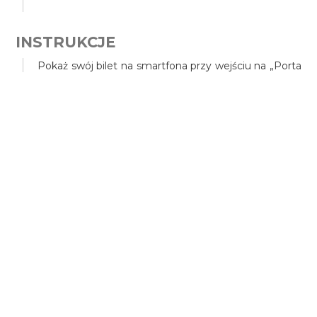
INSTRUKCJE
Pokaż swój bilet na smartfona przy wejściu na „Porta
Marina Inferiore (Piazza Esedra)" w dniu wizyty.
Pamiętaj, że nie można korzystać z innych wejść i że
bilet wstępu można wymienić tylko w dniu wizyty!
DODATKOWE INFORMACJE
Na teren parku można wprowadzać tylko małe psy
na smyczy i należy brać je na ręce podczas
zwiedzania domów (dozwolone są również psy
służbowe pomagające osobom niepełnosprawnym,
za okazaniem certyfikatu)
GODZINY OTWARCIA