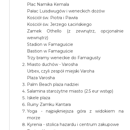
Plac Namika Kemala
Pałac Luisdwugów i weneckich dożów
Kościół św. Piotra i Pawła
Kościół św. Jerzego Łacińskiego
Zamek Othello (z zewnątrz, opcjonalnie
wewnątrz)
Stadion w Famaguście
Bastion w Famaguście
Trzy bramy weneckie do Famagusty
Miasto duchów - Varosha
Urbex, czyli zespół miejski Varoha
Plaża Varosha
Palm Beach plaża nadziei
Salamina starożytne miasto (2.5 eur wstęp)
Iskele plaża
Ruiny Zamku Kantara
Yoga - najpiękniejsza góra z widokiem na
morze
Kyrenia - stolica hazardu i centrum zakupowe