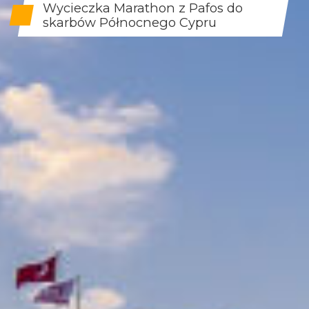
Wycieczka Marathon z Pafos do
skarbów Północnego Cypru