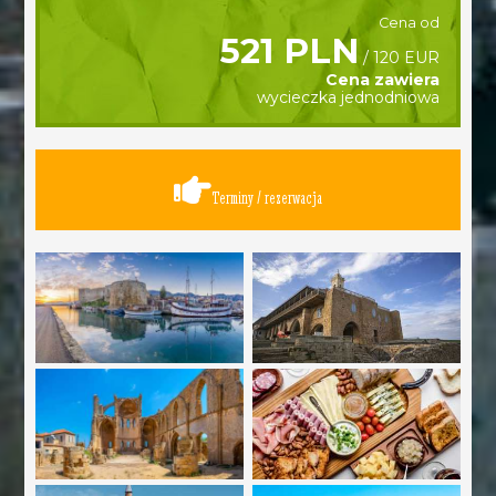
Cena od
521 PLN
/ 120 EUR
Cena zawiera
wycieczka jednodniowa
Terminy / rezerwacja