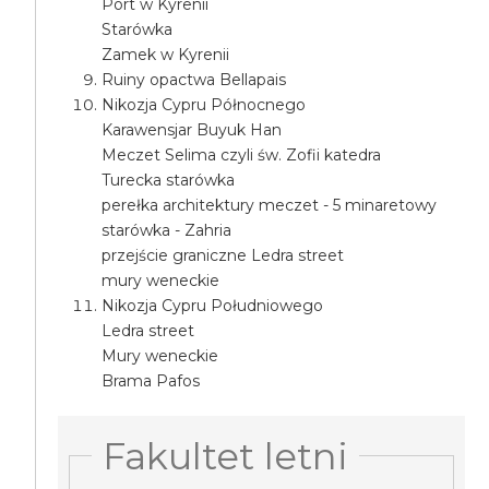
Port w Kyrenii
Starówka
Zamek w Kyrenii
Ruiny opactwa Bellapais
Nikozja Cypru Północnego
Karawensjar Buyuk Han
Meczet Selima czyli św. Zofii katedra
Turecka starówka
perełka architektury meczet - 5 minaretowy
starówka - Zahria
przejście graniczne Ledra street
mury weneckie
Nikozja Cypru Południowego
Ledra street
Mury weneckie
Brama Pafos
Fakultet letni