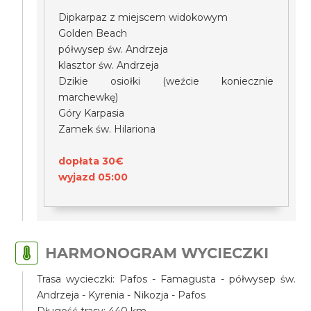
Dipkarpaz z miejscem widokowym
Golden Beach
półwysep św. Andrzeja
klasztor św. Andrzeja
Dzikie osiołki (weźcie koniecznie
marchewkę)
Góry Karpasia
Zamek św. Hilariona
dopłata 30€
wyjazd 05:00
HARMONOGRAM WYCIECZKI
Trasa wycieczki: Pafos - Famagusta - półwysep św.
Andrzeja - Kyrenia - Nikozja - Pafos
Długość trasy: 440 km