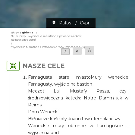
Pafos
/
Cypr
Strona główna
/
!tr_error=pl->wycieczka marathon z pafos do skarbów
północnego cypru!
/
Wycieczka Marathon z Pafos do skarbów Północnego Cypru
A
A
A
NASZE CELE
Famagusta stare miastoMury weneckie
Famagusty, wyjście na bastion
Meczet Lali Mustafy Pasza, czyli
średniowiecczna katedra Notre Damm jak w
Reims
Dom Wenecki
Bliźniacze kościoły Joannitów i Templariuszy
Weneckie mury obronne w Famaguście -
wyjście na port