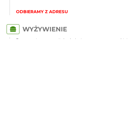
ODBIERAMY Z ADRESU
WYŻYWIENIE
Propozycje na posiłek: kolacja meze w tureckiej
części w typowej lokalnej tawernie
opcjonalnie winiarnia w czasie dnia - we własnym
zakresie i wyborze
PRZYGOTOWANIE
UCZESTNIKÓW
Uczestnicy powinni być przygotowani do trekkingu
około 1 godziny w terenie łatwym, sprzęt plażowy i
ubiór na plaże, także do kąpieli, być odpornym na
choroby lokomocyjne lub posiadać leki w tym
kierunku.