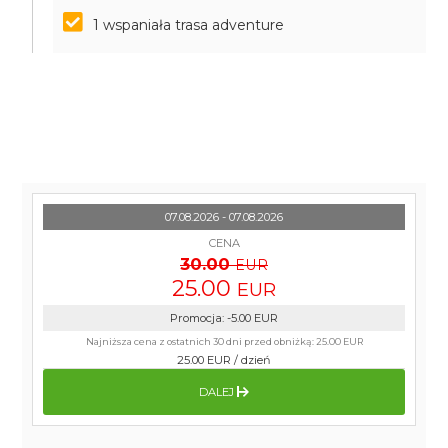
1 wspaniała trasa adventure
07.08.2026 - 07.08.2026
CENA
30.00
EUR
25.00
EUR
Promocja
:
-5.00
EUR
Najniższa cena z ostatnich 30 dni przed obniżką:
25.00 EUR
25.00 EUR
/
dzień
DALEJ