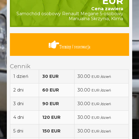
EUR
Cena zawiera
Samochód osobowy Renault Megane 5-osobowy
Manualna Skrzynia, Klima
Terminy / rezerwacja
Cennik
1 dzień
30 EUR
30.00
EUR /dzień
2 dni
60 EUR
30.00
EUR /dzień
3 dni
90 EUR
30.00
EUR /dzień
4 dni
120 EUR
30.00
EUR /dzień
5 dni
150 EUR
30.00
EUR /dzień