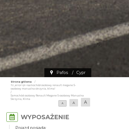
Pafos
/
Cypr
Strona główna
/
!tr_error=pl->samochód osobowy renault megane 5-
osobowy manualna skrzynia, klima!
/
Samochód osobowy Renault Megane 5-osobowy Manualna
Skrzynia, Klima
A
A
A
WYPOSAŻENIE
Pojazd posiada: