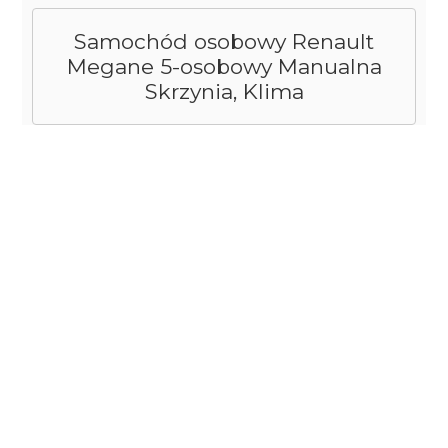
Samochód osobowy Renault
Megane 5-osobowy Manualna
Skrzynia, Klima
1) Terminy / składniki podstawowe / transport
2) Dane osobowe / składniki dodatkowe /
dokumenty
3) Podsumowanie
DOSTĘPNE OPCJE
Termin od: