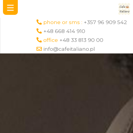
phone or sms :
+357 96 909 542
+48 668 414 910
office
+48 33 813 90 00
info@cafeitaliano.pl