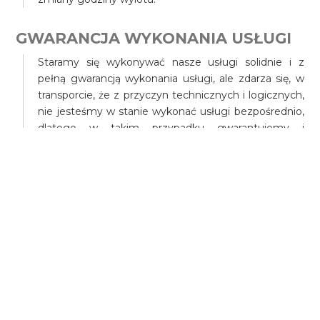
GWARANCJA WYKONANIA USŁUGI
Staramy się wykonywać nasze usługi solidnie i z
pełną gwarancją wykonania usługi, ale zdarza się, w
transporcie, że z przyczyn technicznych i logicznych,
nie jesteśmy w stanie wykonać usługi bezpośrednio,
dlatego w takim przypadku gwarantujemy i
zobowiązujemy się do pokrycia kosztów transportu
zastępczego zorganizowanego przez naszą firmę, a
w przypadku trudności mogą Państwo zamówić,
dowolną takśowkę na nasz koszt.
Gwarantujemy wykonanie usługi w terminie i w
określonym miejscu, tylko w przypadku przedpłaty.
W przypadku płatności ad-hock, czyli po rozpoczęciu
usługi, nie możemy zagwarantować w 100
procentach i odpowiadamy prawnie tylko do
wysokości, kwoty usługi, opublikowanej, przez naszą
firmę.