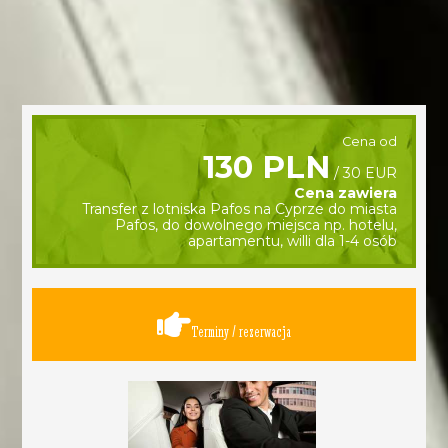
Cena od
130 PLN
/ 30 EUR
Cena zawiera
Transfer z lotniska Pafos na Cyprze do miasta
Pafos, do dowolnego miejsca np. hotelu,
apartamentu, willi dla 1-4 osób
Terminy / rezerwacja