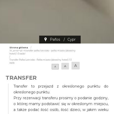
Pafos
/
Cypr
Strona główna
/
!tr_error=pl->transfer pafos lotnisko - pafos miasto (dowolny
hotel) 1-3 osób!
/
Transfer Pafos Lotnisko - Pafos miasto (dowolny hotel) 1-3
osób
A
A
A
TRANSFER
Transfer to przejazd z określonego punktu do
określonego punktu.
Przy rezerwacji transferu prosimy o podanie godziny,
o której mamy podstawić się w określonym miejscu,
a także podać ilość osób, ilość dzieci, w jakim wieku