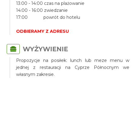
13:00 - 14:00 czas na plażowanie
14:00 - 16:00 zwiedzanie
17:00 powrót do hotelu
ODBIERAMY Z ADRESU
WYŻYWIENIE
Propozycje na posiłek: lunch lub meze menu w
jednej z restauracji na Cyprze Północnym we
własnym zakresie.
PRZYGOTOWANIE
UCZESTNIKÓW
Uczestnicy powinni być przygotowani do trekkingu
około 1 godziny w terenie lekkim, sprzęt plażowy i
ubiór na plaże, także do kąpieli, być odpornym na
choroby lokomocyjne lub posiadać leki w tym