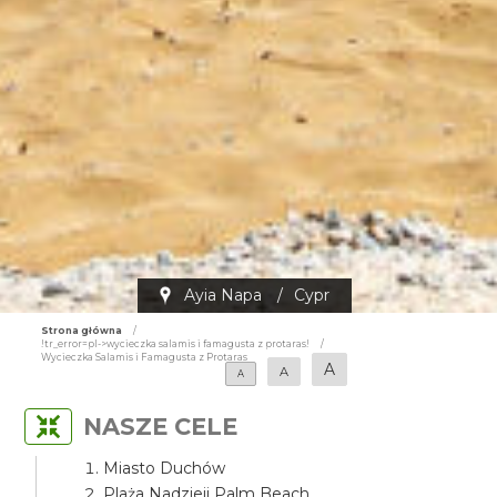
Ayia Napa
/
Cypr
Strona główna
/
!tr_error=pl->wycieczka salamis i famagusta z protaras!
/
Wycieczka Salamis i Famagusta z Protaras
A
A
A
NASZE CELE
Miasto Duchów
Plaża Nadzieji Palm Beach